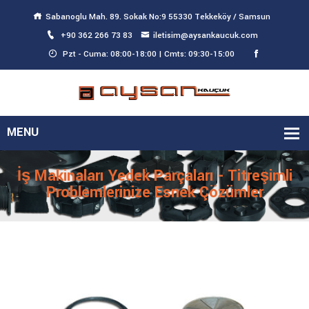
Sabanoglu Mah. 89. Sokak No:9 55330 Tekkeköy / Samsun
+90 362 266 73 83
iletisim@aysankaucuk.com
Pzt - Cuma: 08:00-18:00 | Cmts: 09:30-15:00
İş Makinaları Yedek Parçaları - Titreşimli
Problemlerinize Esnek Çözümler