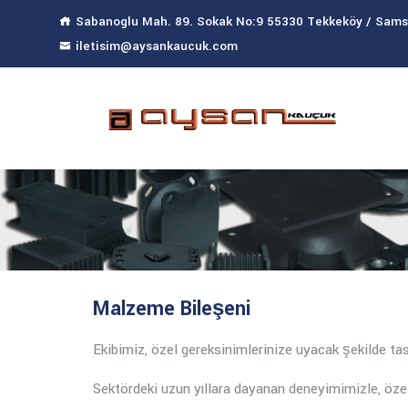
Sabanoglu Mah. 89. Sokak No:9 55330 Tekkeköy / Sam
iletisim@aysankaucuk.com
Malzeme Bileşeni
Ekibimiz, özel gereksinimlerinize uyacak şekilde t
Sektördeki uzun yıllara dayanan deneyimimizle, öze