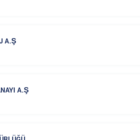
J A.Ş
NAYI A.Ş
DÜRLÜĞÜ