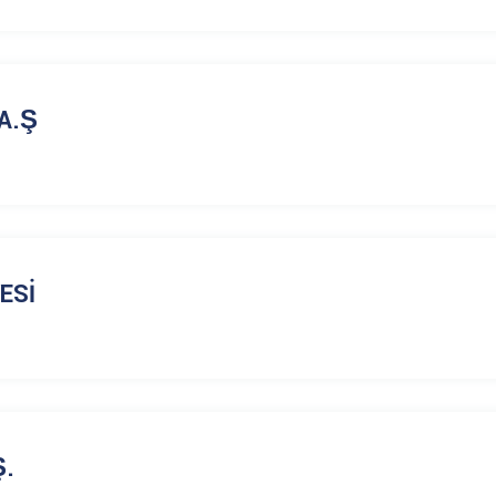
A.Ş
ESİ
Ş.