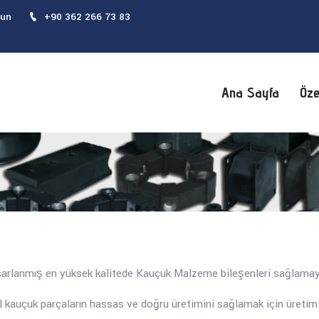
sun
+90 362 266 73 83
Ana Sayfa
Öze
asarlanmış en yüksek kalitede Kauçuk Malzeme bileşenleri sağlamay
l kauçuk parçaların hassas ve doğru üretimini sağlamak için üreti