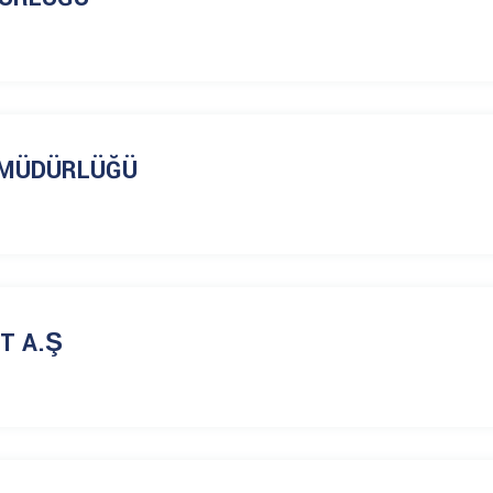
L MÜDÜRLÜĞÜ
T A.Ş