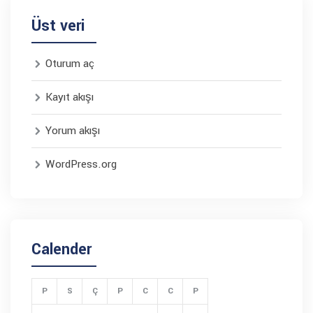
Üst veri
Oturum aç
Kayıt akışı
Yorum akışı
WordPress.org
Calender
P
S
Ç
P
C
C
P